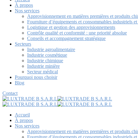
À propos
Nos services
Approvisionnement en matières premières et produits ch
Fourniture d’équipements et consommables industriels e
Logistique et gestion des approvisionnements
Contrôle qualité et conformité : une priorité absolue
Conseils et accompagnement stratégique
Secteurs
Industrie agroalimentaire
Industrie cosmétique
Industrie chimique
Industrie minière
Secteur médical
Pourquoi nous choisir
Blog
Contact
Accueil
À propos
Nos services
Approvisionnement en matières premières et produits ch
Fourniture d’équipements et consommables industriels e