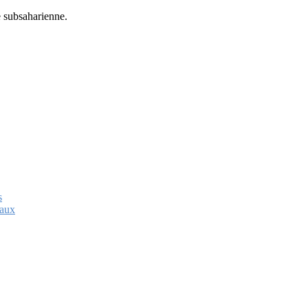
e subsaharienne.
s
caux