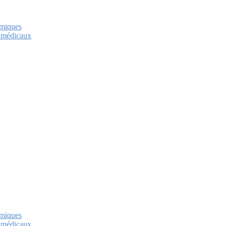
imiques
t médicaux
imiques
t médicaux