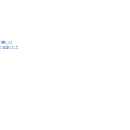
imiques
t médicaux